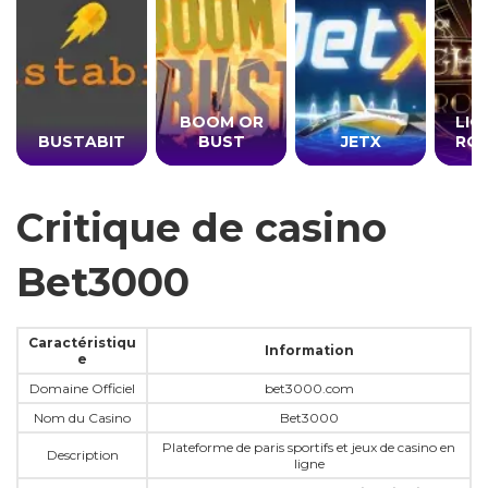
BOOM OR
LIG
BUSTABIT
BUST
JETX
RO
Critique de casino
Bet3000
Caractéristiqu
Information
e
Domaine Officiel
bet3000.com
Nom du Casino
Bet3000
Plateforme de paris sportifs et jeux de casino en
Description
ligne