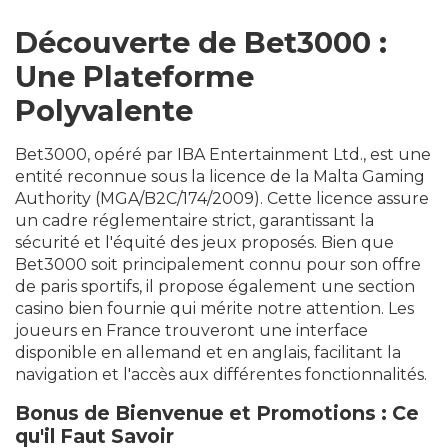
Découverte de Bet3000 :
Une Plateforme
Polyvalente
Bet3000, opéré par IBA Entertainment Ltd., est une
entité reconnue sous la licence de la Malta Gaming
Authority (MGA/B2C/174/2009). Cette licence assure
un cadre réglementaire strict, garantissant la
sécurité et l'équité des jeux proposés. Bien que
Bet3000 soit principalement connu pour son offre
de paris sportifs, il propose également une section
casino bien fournie qui mérite notre attention. Les
joueurs en France trouveront une interface
disponible en allemand et en anglais, facilitant la
navigation et l'accès aux différentes fonctionnalités.
Bonus de Bienvenue et Promotions : Ce
qu'il Faut Savoir