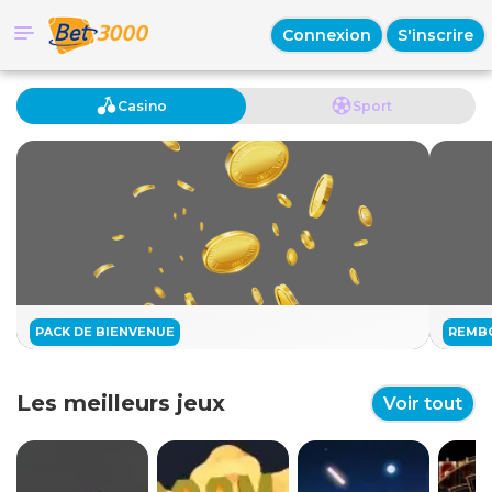
Connexion
S'inscrire
Casino
Sport
PACK DE BIENVENUE
REMB
Rem
Les meilleurs jeux
Voir tout
100 % jusqu'à 100 €
heb
Inscription Bet3000
S'in