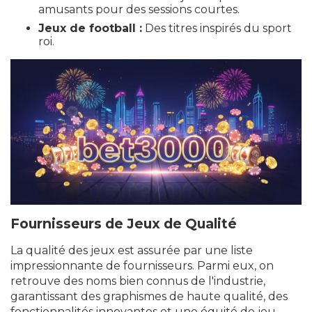
amusants pour des sessions courtes.
Jeux de football :
Des titres inspirés du sport
roi.
Fournisseurs de Jeux de Qualité
La qualité des jeux est assurée par une liste
impressionnante de fournisseurs. Parmi eux, on
retrouve des noms bien connus de l'industrie,
garantissant des graphismes de haute qualité, des
fonctionnalités innovantes et une équité de jeu.