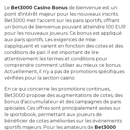
Le
Bet3000 Casino Bonus
de bienvenue est un
point d'intérêt majeur pour les nouveaux inscrits.
Bet3000 met l'accent sur les paris sportifs, offrant
un bonus de bienvenue pouvant atteindre 100 EUR
pour les nouveaux joueurs. Ce bonus est appliqué
aux paris sportifs. Les exigences de mise
s'appliquent et varient en fonction des cotes et des
conditions de pari. Il est important de lire
attentivement les termes et conditions pour
comprendre comment utiliser au mieux ce bonus.
Actuellement, il n'y a pas de promotions spécifiques
vérifiées pour la section casino.
En ce qui concerne les promotions continues,
Bet3000 propose des augmentations de cotes, des
bonus d'accumulateur et des campagnes de paris
spéciales. Ces offres sont principalement axées sur
le sportsbook, permettant aux joueurs de
bénéficier de cotes améliorées sur les événements
sportifs majeurs. Pour les amateurs de
Bet3000