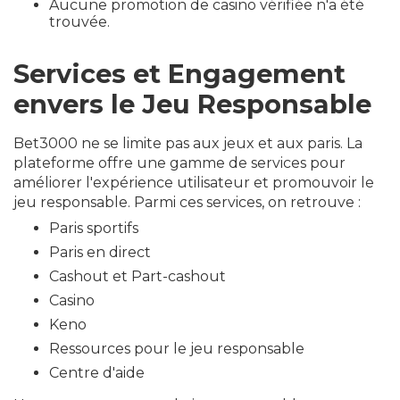
Aucune promotion de casino vérifiée n'a été
trouvée.
Services et Engagement
envers le Jeu Responsable
Bet3000 ne se limite pas aux jeux et aux paris. La
plateforme offre une gamme de services pour
améliorer l'expérience utilisateur et promouvoir le
jeu responsable. Parmi ces services, on retrouve :
Paris sportifs
Paris en direct
Cashout et Part-cashout
Casino
Keno
Ressources pour le jeu responsable
Centre d'aide