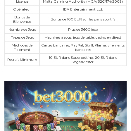
Licence
Malta Gaming Authority (MGA/B2C/174/2009)
Opérateur
IBA Entertainment Ltd.
Bonus de
Bonus de 100 EUR sur les paris sportifs
Bienvenue
Nombre de Jeux
Plus de 3600 jeux
Types de Jeux
Machines à sous, jeux de table, casino en direct
Méthodes de
Cartes bancaires, PayPal, Skrill, Klarna, virements
Paiement
bancaires
10 EUR dans Superbetting, 20 EUR dans
Retrait Minimum
VegasMaster