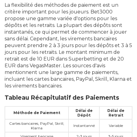
La flexibilité des méthodes de paiement est un
critère important pour les joueurs. Bet3000
propose une gamme variée d'options pour les
dépôts et les retraits. La plupart des dépôts sont
instantanés, ce qui permet de commencer à jouer
sans délai. Cependant, les virements bancaires
peuvent prendre 2 à 3 jours pour les dépôts et 3 à 5
jours pour les retraits. Le montant minimum de
retrait est de 10 EUR dans Superbetting et de 20
EUR dans VegasMaster. Les sources d'avis
mentionnent une large gamme de paiements,
incluant les cartes bancaires, PayPal, Skrill, Klarna et
les virements bancaires.
Tableau Récapitulatif des Paiements
Délai de
Délai de
Méthode de Paiement
Dépôt
Retrait
Cartes bancaires, PayPal, Skrill,
Instantanné
Variable
Klarna
Virement bancaire
2-3 jours
3-5 jours