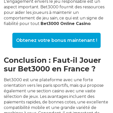
L'engagement envers le jeu responsable est un
aspect important. Bet3000 fournit des ressources
pour aider les joueurs à maintenir un
comportement de jeu sain, ce qui est un signe de
fiabilité pour tout
Bet3000 Online Casino
.
Obtenez votre bonus maintenant !
Conclusion : Faut-il Jouer
sur Bet3000 en France ?
Bet3000 est une plateforme avec une forte
orientation vers les paris sportifs, mais qui propose
également une section casino avec une vaste
sélection de jeux. Les avantages incluent des
paiements rapides, de bonnes cotes, une excellente
compatibilité mobile et une grande variété de