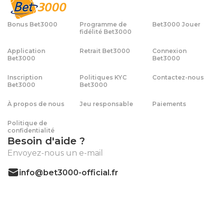
compte joueur, d'effectuer des dépôts et
retraits, de consulter et activer les promotions,
et d'utiliser la fonction cashout et cashout
Bonus Bet3000
Programme de
Bet3000 Jouer
fidélité Bet3000
partiel sur les paris.
Application
Retrait Bet3000
Connexion
Bet3000
Bet3000
Inscription
Politiques KYC
Contactez-nous
Bet3000
Bet3000
À propos de nous
Jeu responsable
Paiements
Politique de
confidentialité
Besoin d'aide ?
Envoyez-nous un e-mail
info@bet3000-official.fr