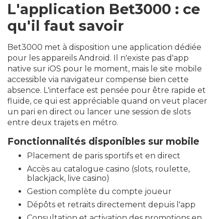
L'application Bet3000 : ce
qu'il faut savoir
Bet3000 met à disposition une application dédiée
pour les appareils Android. Il n'existe pas d'app
native sur iOS pour le moment, mais le site mobile
accessible via navigateur compense bien cette
absence. L'interface est pensée pour être rapide et
fluide, ce qui est appréciable quand on veut placer
un pari en direct ou lancer une session de slots
entre deux trajets en métro.
Fonctionnalités disponibles sur mobile
Placement de paris sportifs et en direct
Accès au catalogue casino (slots, roulette,
blackjack, live casino)
Gestion complète du compte joueur
Dépôts et retraits directement depuis l'app
Consultation et activation des promotions en