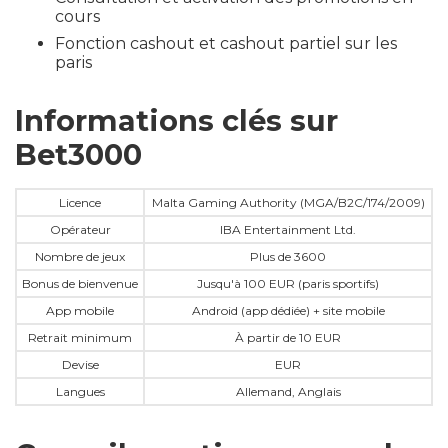
cours
Fonction cashout et cashout partiel sur les
paris
Informations clés sur
Bet3000
Licence
Malta Gaming Authority (MGA/B2C/174/2009)
Opérateur
IBA Entertainment Ltd.
Nombre de jeux
Plus de 3600
Bonus de bienvenue
Jusqu'à 100 EUR (paris sportifs)
App mobile
Android (app dédiée) + site mobile
Retrait minimum
À partir de 10 EUR
Devise
EUR
Langues
Allemand, Anglais