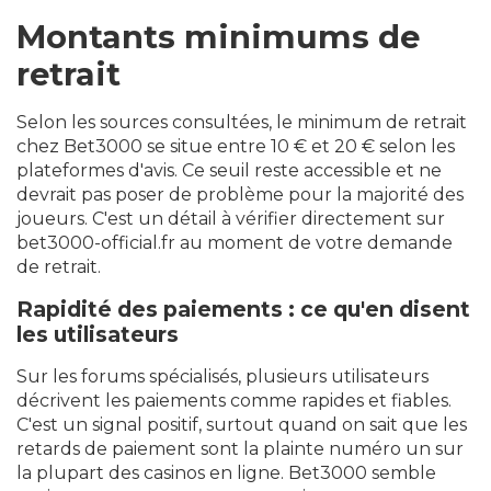
Montants minimums de
retrait
Selon les sources consultées, le minimum de retrait
chez Bet3000 se situe entre 10 € et 20 € selon les
plateformes d'avis. Ce seuil reste accessible et ne
devrait pas poser de problème pour la majorité des
joueurs. C'est un détail à vérifier directement sur
bet3000-official.fr au moment de votre demande
de retrait.
Rapidité des paiements : ce qu'en disent
les utilisateurs
Sur les forums spécialisés, plusieurs utilisateurs
décrivent les paiements comme rapides et fiables.
C'est un signal positif, surtout quand on sait que les
retards de paiement sont la plainte numéro un sur
la plupart des casinos en ligne. Bet3000 semble