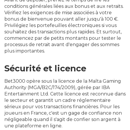
conditions générales liées aux bonus et aux retraits.
Vérifiez les exigences de mise associées à votre
bonus de bienvenue pouvant aller jusqu'à 100 €.
Privilégiez les portefeuilles électroniques si vous
souhaitez des transactions plus rapides. Et surtout,
commencez par de petits montants pour tester le
processus de retrait avant d'engager des sommes
plus importantes.
Sécurité et licence
Bet3000 opère sous la licence de la Malta Gaming
Authority (MGA/B2C/174/2009), gérée par IBA
Entertainment Ltd. Cette licence est reconnue dans
le secteur et garantit un cadre réglementaire
sérieux pour vos transactions financières. Pour les
joueurs en France, c'est un gage de confiance non
négligeable quand il s'agit de confier son argent à
une plateforme en ligne.