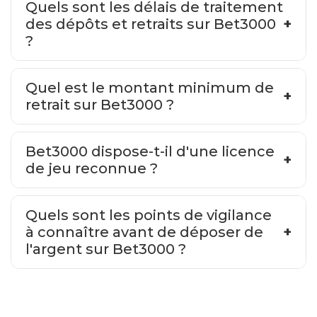
paiement : les cartes bancaires (Visa,
Quels sont les délais de traitement
Mastercard), PayPal, Skrill, Klarna et le
des dépôts et retraits sur Bet3000
virement bancaire. La présence de PayPal est
?
un atout particulièrement apprécié par les
joueurs français.
Les dépôts par portefeuilles électroniques ou
cartes bancaires sont instantanés, tandis que
Quel est le montant minimum de
les dépôts par virement bancaire prennent 2 à
retrait sur Bet3000 ?
3 jours. Pour les retraits par virement bancaire,
il faut compter entre 3 et 5 jours ouvrés.
Le montant minimum de retrait chez Bet3000
se situe entre 10 € et 20 € selon les sources
Bet3000 dispose-t-il d'une licence
consultées. Ce seuil reste accessible pour la
de jeu reconnue ?
majorité des joueurs, mais il est conseillé de
vérifier directement sur bet3000-official.fr au
Oui, Bet3000 opère sous la licence de la Malta
moment de la demande de retrait.
Gaming Authority (MGA/B2C/174/2009), gérée
Quels sont les points de vigilance
par IBA Entertainment Ltd. Cette licence est
à connaître avant de déposer de
reconnue dans le secteur et garantit un cadre
l'argent sur Bet3000 ?
réglementaire sérieux pour les transactions
financières des joueurs.
Certains utilisateurs ont signalé des restrictions
sur les retraits dans certains cas, des conditions
de bonus jugées difficiles à remplir et des